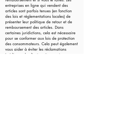
entreprises en ligne qui vendent des
articles sont parfois tenues (en fonction
des lois et réglementations locales) de
présenter leur politique de retour et de
remboursement des articles. Dans
certaines juridictions, cela est nécessaire
pour se conformer aux lois de protection
des consommateurs. Cela peut également
vous aider à éviter les réclamations
juridiques de clients qui ne sont pas
satisfaits des articles qu'ils ont achetés.
Ce qu'il faut inclure dans la politique
de remboursement
D'une manière générale, une politique de
remboursement aborde souvent ces types
de questions : le délai pour demander un
remboursement ; le remboursement sera-t-
il total ou partiel ; dans quelles conditions
le client recevra-t-il un remboursement ; et