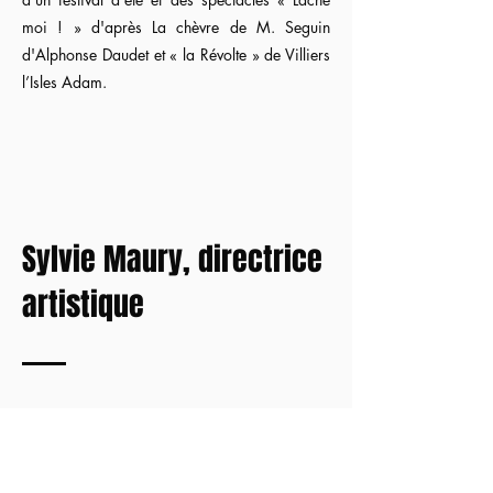
moi ! » d'après La chèvre de M. Seguin
d'Alphonse Daudet et « la Révolte » de Villiers
l’Isles Adam.
Sylvie Maury, directrice
artistique
Formée au
Conservatoire National de
Toulouse
, elle travaille 10 ans avec la
compagnie des Vagabonds de Francis Azéma
au
Théâtre du Pavé
, avec laquelle elle joue :