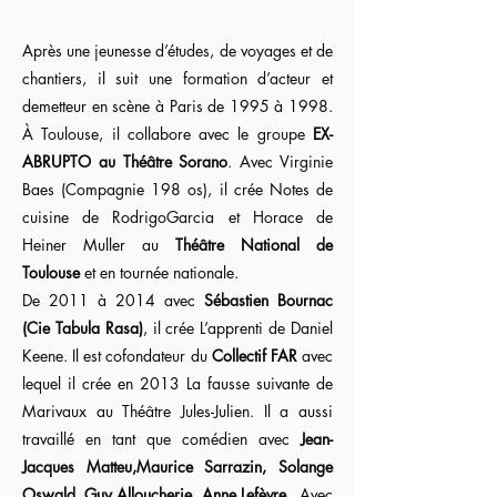
Après une jeunesse d’études, de voyages et de
chantiers, il suit une formation d’acteur et
demetteur en scène à Paris de 1995 à 1998.
À Toulouse, il collabore avec le groupe
EX-
ABRUPTO au Théâtre Sorano
. Avec Virginie
Baes (Compagnie 198 os), il crée Notes de
cuisine de RodrigoGarcia et Horace de
Heiner Muller au
Théâtre National de
Toulouse
et en tournée nationale.
De 2011 à 2014 avec
Sébastien Bournac
(Cie Tabula Rasa)
, il crée L’apprenti de Daniel
Keene. Il est cofondateur du
Collectif FAR
avec
lequel il crée en 2013 La fausse suivante de
Marivaux au Théâtre Jules-Julien. Il a aussi
travaillé en tant que comédien avec
Jean-
Jacques Matteu,Maurice Sarrazin, Solange
Oswald, Guy Alloucherie, Anne Lefèvre
. Avec